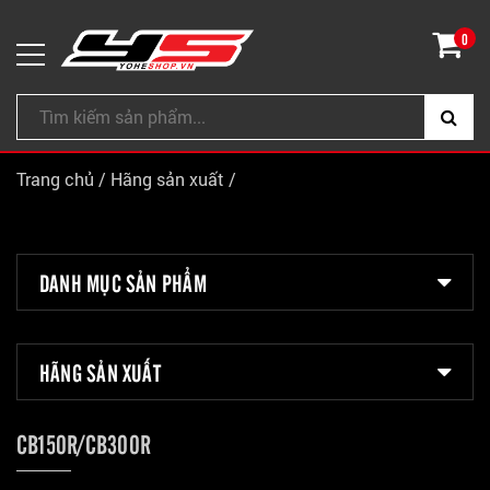
0
Trang chủ
/
Hãng sản xuất
/
DANH MỤC SẢN PHẨM
HÃNG SẢN XUẤT
CB150R/CB300R