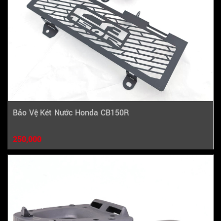
Bảo Vệ Két Nước Honda CB150R
250,000