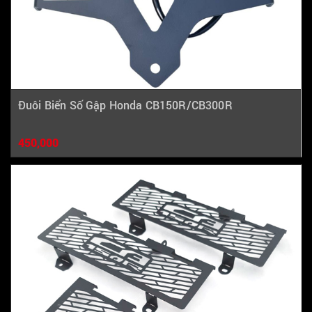
Đuôi Biển Số Gập Honda CB150R/CB300R
450,000