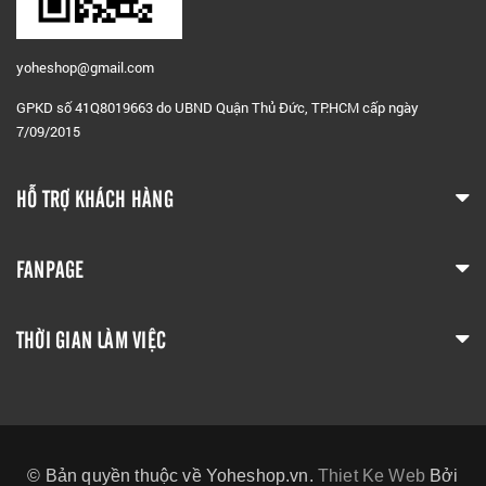
yoheshop@g
mail.com
GPKD số 41Q8019663 do UBND Quận Thủ Đức, TP.HCM cấp ngày
7/09/2015
HỖ TRỢ KHÁCH HÀNG
FANPAGE
THỜI GIAN LÀM VIỆC
© Bản quyền thuộc về Yoheshop.vn.
Thiet Ke Web
Bởi