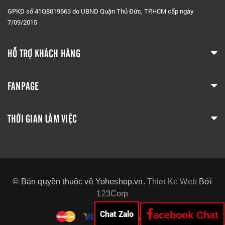
GPKD số 41Q8019663 do UBND Quận Thủ Đức, TP.HCM cấp ngày
7/09/2015
HỖ TRỢ KHÁCH HÀNG
FANPAGE
THỜI GIAN LÀM VIỆC
© Bản quyền thuộc về Yoheshop.vn.
Thiet Ke Web
Bởi
123Corp
Chat Zalo
acebook Chat