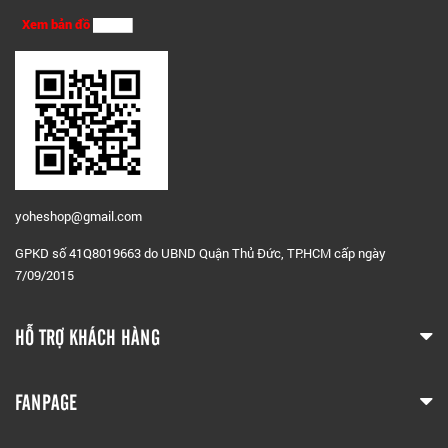
Xem bản đồ
yoheshop@g
mail.com
GPKD số 41Q8019663 do UBND Quận Thủ Đức, TP.HCM cấp ngày
7/09/2015
HỖ TRỢ KHÁCH HÀNG
FANPAGE