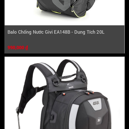
Balo Chống Nước Givi EA148B - Dung Tích 20L
990,000 ₫