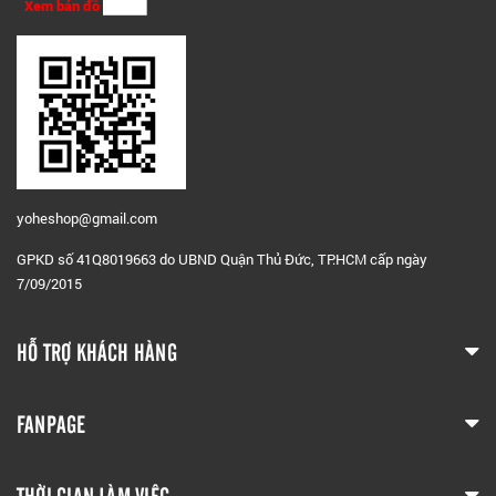
Xem bản đồ
yoheshop@g
mail.com
GPKD số 41Q8019663 do UBND Quận Thủ Đức, TP.HCM cấp ngày
7/09/2015
HỖ TRỢ KHÁCH HÀNG
FANPAGE
THỜI GIAN LÀM VIỆC