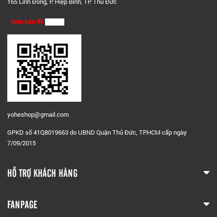
165 Linh Đông, P. Hiệp Bình, TP. Thủ Đức
Xem bản đồ
yoheshop@g
mail.com
GPKD số 41Q8019663 do UBND Quận Thủ Đức, TP.HCM cấp ngày
7/09/2015
HỖ TRỢ KHÁCH HÀNG
FANPAGE