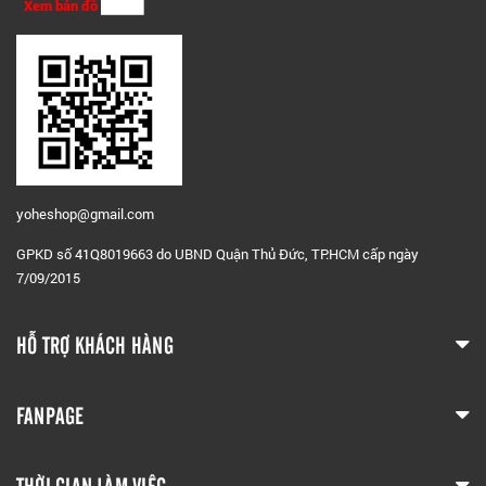
Xem bản đồ
yoheshop@g
mail.com
GPKD số 41Q8019663 do UBND Quận Thủ Đức, TP.HCM cấp ngày
7/09/2015
HỖ TRỢ KHÁCH HÀNG
FANPAGE
THỜI GIAN LÀM VIỆC