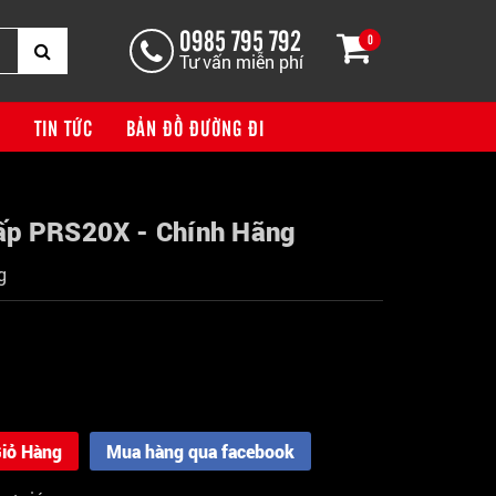
0985 795 792
0
Tư vấn miễn phí
G
TIN TỨC
BẢN ĐỒ ĐƯỜNG ĐI
ấp PRS20X - Chính Hãng
g
iỏ Hàng
Mua hàng qua facebook