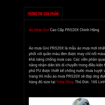
THÔNG TIN SẢN PHẨM
Áo Mưa Givi
Cao Cấp PRS20X Chính Hãng
Áo mưa Givi PRS20X là mẫu áo mưa mới nhất n
phối với quần màu đen được may chỉ nổi màu 
khả năng chống mưa cao. Các viền phản quang
năng nhận diện khi di chuyển trong điều kiện
phủ PU được thiết kế chống nước mưa tuyệt 
trang thì mẫu áo mưa PRS20X sẽ đáp ứng đượ
hàng đủ size tại
Yohe Shop
Thủ Đức. 165 Linh