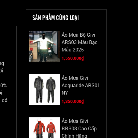
SẢN PHẨM CÙNG LOẠI
Áo Mưa Bộ Givi
ARS03 Màu Bạc
Mẫu 2025
1,550,000₫
ng
ới
Áo Mưa Givi
00%
Acquaride ARS01
i
NY
g có
1,350,000₫
Áo Mưa Givi
RRS08 Cao Cấp
Chính Hãng