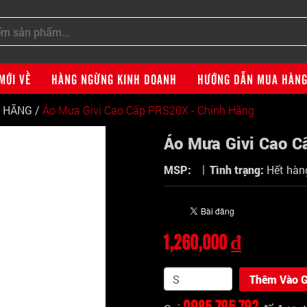
MỚI VỀ
HÀNG NGỪNG KINH DOANH
HƯỚNG DẪN MUA HÀN
H HÃNG
/
Áo Mưa Givi Cao Cấp PRS20X - Chính Hãng
Áo Mưa Givi Cao C
|
MSP:
Tình trạng:
Hết hàn
1,260,000 ₫
Thêm Vào G
0985 795 792