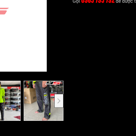
Gọi
để được t