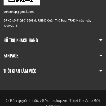
yoheshop@g
mail.com
GPKD số 41Q8019663 do UBND Quận Thủ Đức, TP.HCM cấp ngày
7/09/2015
HỖ TRỢ KHÁCH HÀNG
FANPAGE
THỜI GIAN LÀM VIỆC
© Bản quyền thuộc về Yoheshop.vn.
Thiet Ke Web
Bởi