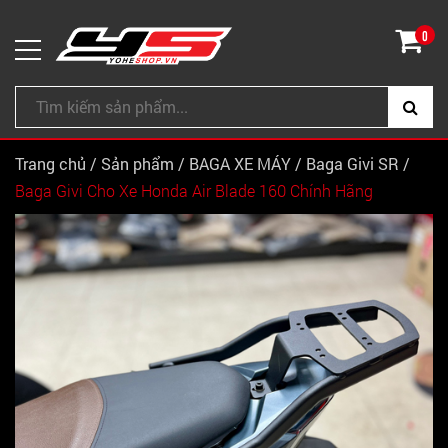
0
Trang chủ
/
Sản phẩm
/
BAGA XE MÁY
/
Baga Givi SR
/
Baga Givi Cho Xe Honda Air Blade 160 Chính Hãng