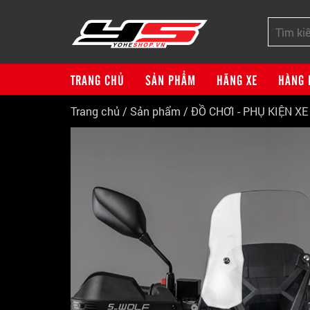
TRANG CHỦ
SẢN PHẨM
HÃNG XE
HÀNG 
Trang chủ
/
Sản phẩm
/
ĐỒ CHƠI - PHỤ KIỆN X