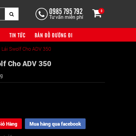
0985 795 792
0
Tư vấn miễn phí
G
TIN TỨC
BẢN ĐỒ ĐƯỜNG ĐI
 Lái Swolf Cho ADV 350
olf Cho ADV 350
ng
iỏ Hàng
Mua hàng qua facebook