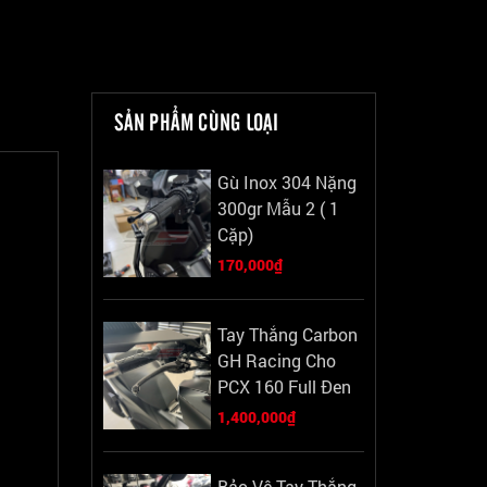
SẢN PHẨM CÙNG LOẠI
Gù Inox 304 Nặng
300gr Mẫu 2 ( 1
Cặp)
170,000₫
Tay Thắng Carbon
GH Racing Cho
PCX 160 Full Đen
1,400,000₫
Bảo Vệ Tay Thắng