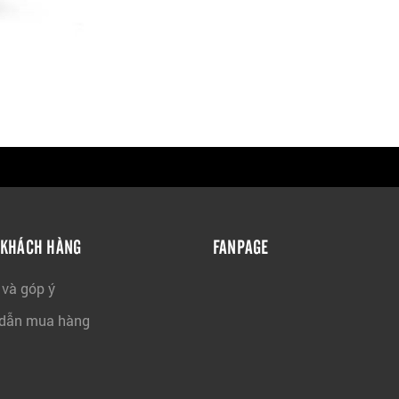
 KHÁCH HÀNG
FANPAGE
 và góp ý
dẫn mua hàng