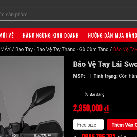
MỚI VỀ
HÀNG NGỪNG KINH DOANH
HƯỚNG DẪN MUA HÀN
E MÁY
/
Bao Tay - Bảo Vệ Tay Thắng - Gù Cùm Tăng
/
Bảo Vệ Tay
Bảo Vệ Tay Lái Sw
|
MSP:
Tình trạng:
Còn hà
2,950,000 ₫
Thêm Vào G
0985 795 792