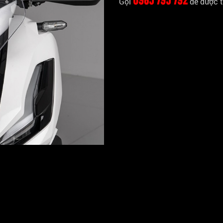
Gọi
để được t