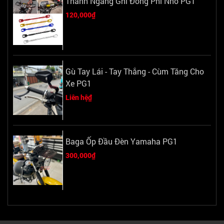
Thanh Ngang Ghi Đông Phi Nhỏ PG1
120,000₫
Gù Tay Lái - Tay Thắng - Cùm Tăng Cho
Xe PG1
Liên hệ₫
Baga Ốp Đầu Đèn Yamaha PG1
300,000₫