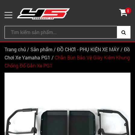
0
Trang chủ
/
Sản phẩm
/
ĐỒ CHƠI - PHỤ KIỆN XE MÁY
/
Đồ
Chơi Xe Yamaha PG1
/
Chắn Bùn Bảo Vệ Giày Kiêm Khung
Chống Đổ Gắn Xe PG1