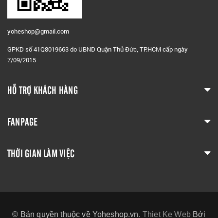
yoheshop@g
mail.com
GPKD số 41Q8019663 do UBND Quận Thủ Đức, TP.HCM cấp ngày
7/09/2015
HỖ TRỢ KHÁCH HÀNG
FANPAGE
THỜI GIAN LÀM VIỆC
© Bản quyền thuộc về Yoheshop.vn.
Thiet Ke Web
Bởi