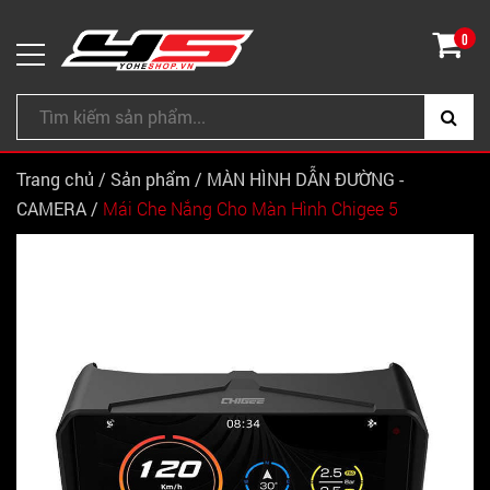
0
Trang chủ
/
Sản phẩm
/
MÀN HÌNH DẪN ĐƯỜNG -
CAMERA
/
Mái Che Nắng Cho Màn Hình Chigee 5