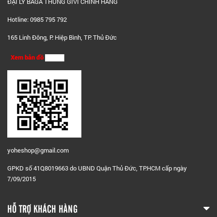
ĐẠI LÝ BAGA THÙNG GIVI CHÍNH HÃNG
Hotline: 0985 795 792
165 Linh Đông, P. Hiệp Bình, TP. Thủ Đức
Xem bản đồ
yoheshop@g
mail.com
GPKD số 41Q8019663 do UBND Quận Thủ Đức, TP.HCM cấp ngày
7/09/2015
HỖ TRỢ KHÁCH HÀNG