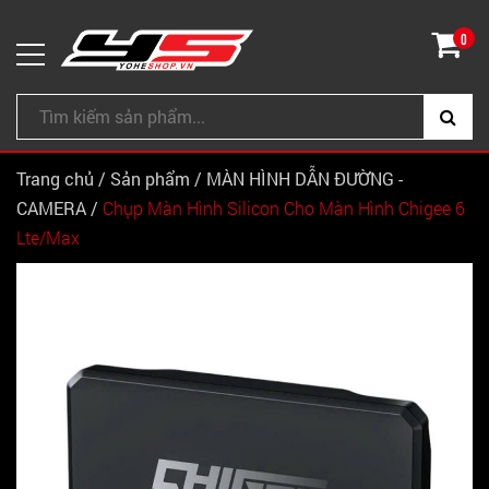
0
Trang chủ
/
Sản phẩm
/
MÀN HÌNH DẪN ĐƯỜNG -
CAMERA
/
Chụp Màn Hình Silicon Cho Màn Hình Chigee 6
Lte/Max