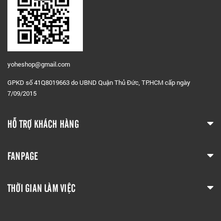
yoheshop@g
mail.com
GPKD số 41Q8019663 do UBND Quận Thủ Đức, TP.HCM cấp ngày
7/09/2015
HỖ TRỢ KHÁCH HÀNG
FANPAGE
THỜI GIAN LÀM VIỆC