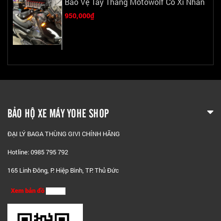
Bảo Vệ Tay Thắng Motowolf Có Xi Nhan
950,000₫
BẢO HỘ XE MÁY YOHE SHOP
ĐẠI LÝ BAGA THÙNG GIVI CHÍNH HÃNG
Hotline: 0985 795 792
165 Linh Đông, P. Hiệp Bình, TP. Thủ Đức
Xem bản đồ