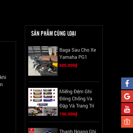
SẢN PHẨM CÙNG LOẠI
Baga Sau Cho Xe
Yamaha PG1
600,000₫
khi
ện
Miếng Đệm Ghi
Đông Chống Va
Đập Và Trang Trí
100,000₫
Thanh Ngang Ghi