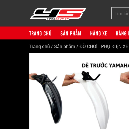
TRANG CHỦ
SẢN PHẨM
HÃNG XE
HÀNG 
Trang chủ
/
Sản phẩm
/
ĐỒ CHƠI - PHỤ KIỆN X