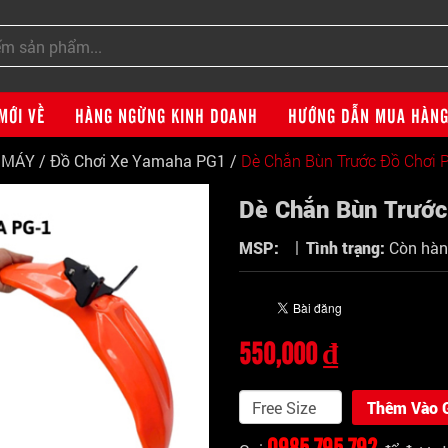
MỚI VỀ
HÀNG NGỪNG KINH DOANH
HƯỚNG DẪN MUA HÀN
E MÁY
/
Đồ Chơi Xe Yamaha PG1
/
Dè Chắn Bùn Trước Đồ Chơi 
Dè Chắn Bùn Trước
|
MSP:
Tình trạng:
Còn hà
550,000 ₫
Thêm Vào 
0985 795 792