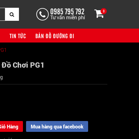
0985 795 792
0
Tư vấn miễn phí
G
TIN TỨC
BẢN ĐỒ ĐƯỜNG ĐI
PG1
 Đồ Chơi PG1
ng
Giỏ Hàng
Mua hàng qua facebook