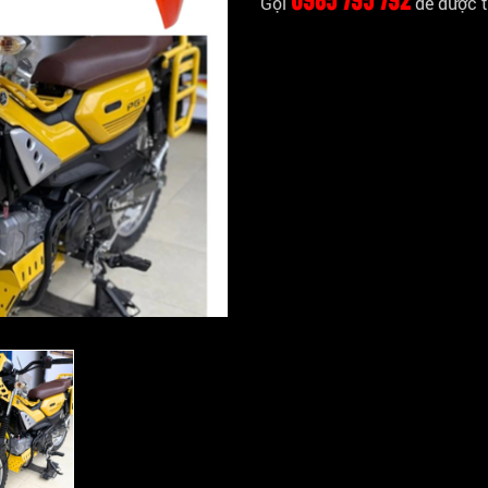
Gọi
để được t