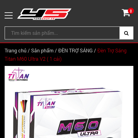
0
Trang chủ
/
Sản phẩm
/
ĐÈN TRỢ SÁNG
/
Đèn Trợ Sáng
Titan M60 Ultra V2 ( 1 cái)