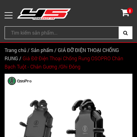
0
Trang chủ
/
Sản phẩm
/
GIÁ ĐỠ ĐIỆN THOẠI CHỐNG
RUNG
/
Giá Đỡ Điện Thoại Chống Rung OSOPRO Chân
Bạch Tuột - Chân Gương /Ghi Đông