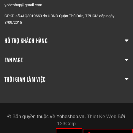
yoheshop@g
mail.com
GPKD số 41Q8019663 do UBND Quận Thủ Đức, TP.HCM cấp ngày
7/09/2015
HỖ TRỢ KHÁCH HÀNG
FANPAGE
THỜI GIAN LÀM VIỆC
© Bản quyền thuộc về Yoheshop.vn.
Thiet Ke Web
Bởi
123Corp