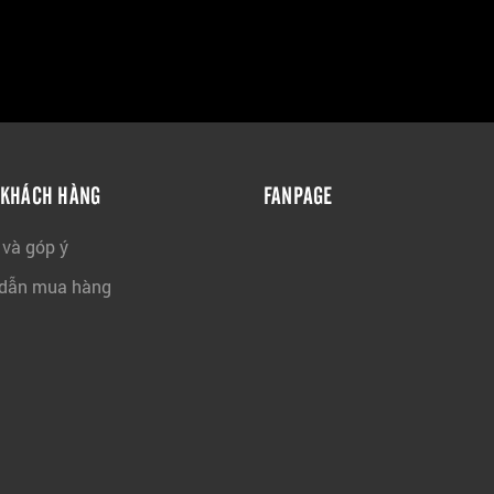
 KHÁCH HÀNG
FANPAGE
 và góp ý
dẫn mua hàng