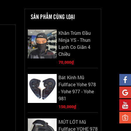
SẢN PHẨM CÙNG LOẠI
Khăn Trùm Đầu
Ninja YS - Thun
Lạnh Co Giãn 4
Chiều
70,000₫
Bát Kính Mũ
Fullface Yohe 978
- Yohe 977 - Yohe
981
150,000₫
MÚT LÓT Mũ
Fullface YOHE 978