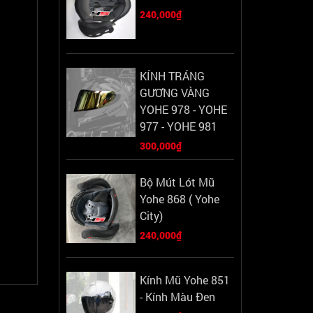
240,000₫
KÍNH TRÁNG
GƯƠNG VÀNG
YOHE 978 - YOHE
977 - YOHE 981
300,000₫
Bộ Mút Lót Mũ
Yohe 868 ( Yohe
City)
240,000₫
Kính Mũ Yohe 851
- Kính Màu Đen