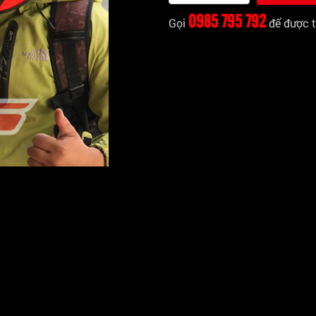
0985 795 792
Gọi
để được t