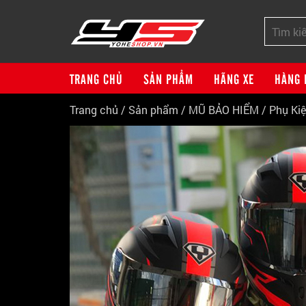
TRANG CHỦ
SẢN PHẨM
HÃNG XE
HÀNG 
Trang chủ
/
Sản phẩm
/
MŨ BẢO HIỂM
/
Phụ Ki