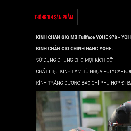
THÔNG TIN SẢN PHẨM
KÍNH CHẮN GIÓ Mũ Fullface YOHE 978 - YOH
KÍNH CHẮN GIÓ CHÍNH HÃNG YOHE.
SỬ DỤNG CHUNG CHO MỌI KÍCH CỠ.
CHẤT LIỆU KÍNH LÀM TỪ NHỰA POLYCARBO
KÍNH TRÁNG GƯƠNG BẠC CHỈ PHÙ HỢP ĐI B