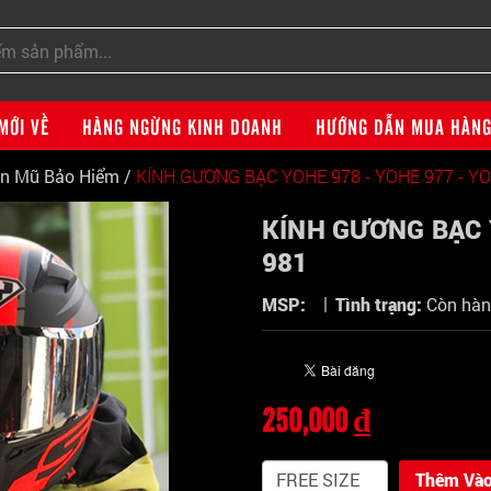
MỚI VỀ
HÀNG NGỪNG KINH DOANH
HƯỚNG DẪN MUA HÀN
ện Mũ Bảo Hiểm
/
KÍNH GƯƠNG BẠC YOHE 978 - YOHE 977 - Y
KÍNH GƯƠNG BẠC 
981
|
MSP:
Tình trạng:
Còn hà
250,000 ₫
Thêm Vào