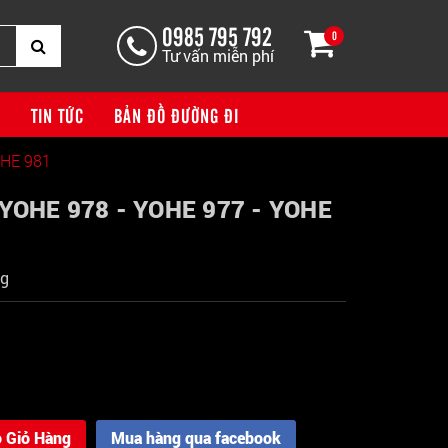
0985 795 792
0
Tư vấn miễn phí
G
TIN TỨC
BẢN ĐỒ ĐƯỜNG ĐI
OHE 981
YOHE 978 - YOHE 977 - YOHE
ng
 Giỏ Hàng
Mua hàng qua facebook