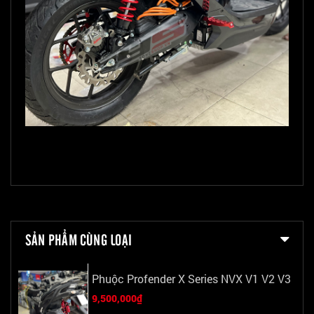
SẢN PHẨM CÙNG LOẠI
Phuộc Profender X Series NVX V1 V2 V3
9,500,000₫