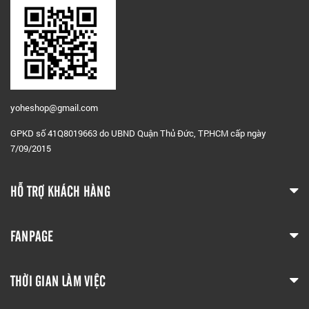
yoheshop@g
mail.com
GPKD số 41Q8019663 do UBND Quận Thủ Đức, TP.HCM cấp ngày
7/09/2015
HỖ TRỢ KHÁCH HÀNG
FANPAGE
THỜI GIAN LÀM VIỆC