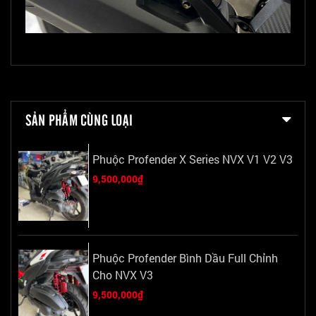
SẢN PHẨM CÙNG LOẠI
Phuộc Profender X Series NVX V1 V2 V3
9,500,000₫
Phuộc Profender Bình Dầu Full Chỉnh
Cho NVX V3
9,500,000₫