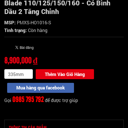
Blade 110/125/150/160 - Có Bình
Dầu 2 Tăng Chỉnh
MSP:
PMXS-HO1016-S
Tình trạng:
Còn hàng
8,900,000 ₫
Thêm Vào Giỏ Hàng
Mua hàng qua facebook
0985 795 792
Gọi
để được trợ giúp
THÔNG TIN SẢN PHẨM