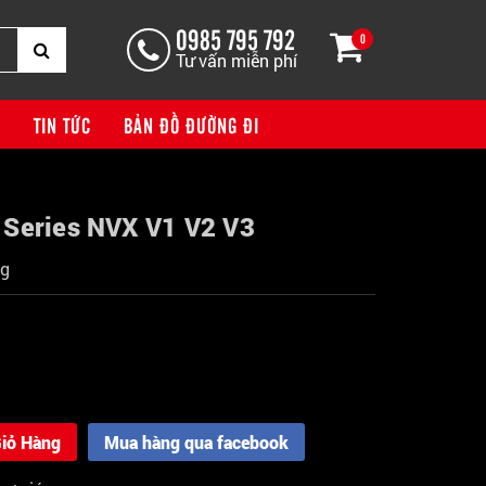
0985 795 792
0
Tư vấn miễn phí
G
TIN TỨC
BẢN ĐỒ ĐƯỜNG ĐI
 Series NVX V1 V2 V3
ng
iỏ Hàng
Mua hàng qua facebook