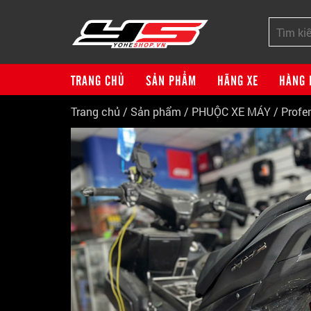
TRANG CHỦ
SẢN PHẨM
HÃNG XE
HÀNG 
Trang chủ
/
Sản phẩm
/
PHUỘC XE MÁY
/
Profe