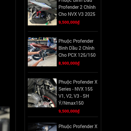
Profender 2 Chỉnh
Cho NVX V3 2025
9,500,000₫
Phuộc Profender
Bình Dầu 2 Chỉnh
Cho PCX 125/150
8,900,000₫
Phuộc Profender X
Series - NVX 155
V1, V2, V3 - SH
Ý/Nmax150
9,500,000₫
Phuộc Profender X