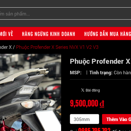
MỚI VỀ
HÀNG NGỪNG KINH DOANH
HƯỚNG DẪN MUA HÀN
nder X
/
Phuộc Profender X Series NVX V1 V2 V3
Phuộc Profender X
|
MSP:
Tình trạng:
Còn hà
9,500,000 ₫
Thêm Vào G
0985 795 792