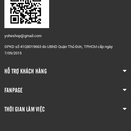
yoheshop@g
mail.com
GPKD số 41Q8019663 do UBND Quận Thủ Đức, TP.HCM cấp ngày
7/09/2015
HỖ TRỢ KHÁCH HÀNG
FANPAGE
THỜI GIAN LÀM VIỆC