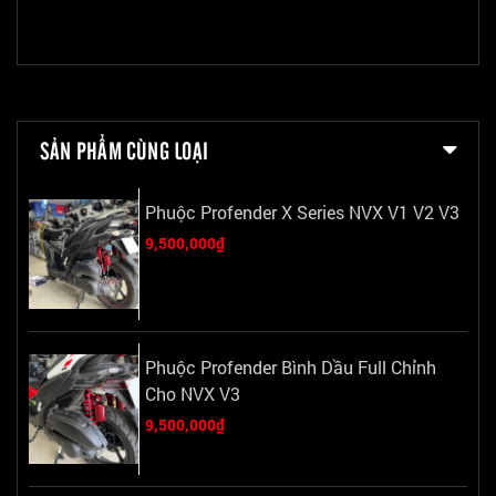
SẢN PHẨM CÙNG LOẠI
Phuộc Profender X Series NVX V1 V2 V3
9,500,000₫
Phuộc Profender Bình Dầu Full Chỉnh
Cho NVX V3
9,500,000₫