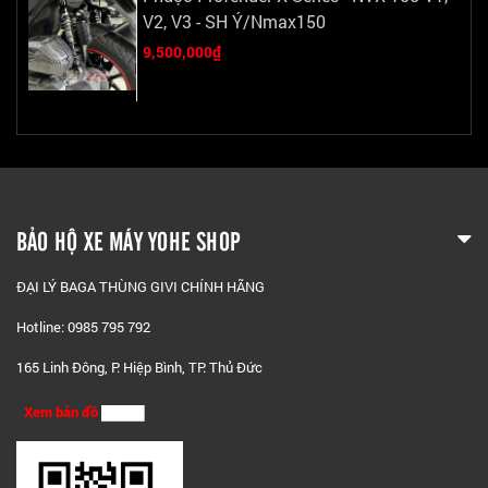
V2, V3 - SH Ý/Nmax150
9,500,000₫
BẢO HỘ XE MÁY YOHE SHOP
ĐẠI LÝ BAGA THÙNG GIVI CHÍNH HÃNG
Hotline: 0985 795 792
165 Linh Đông, P. Hiệp Bình, TP. Thủ Đức
Xem bản đồ