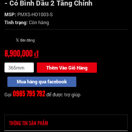
- Có Bình Dầu 2 Tăng Chỉnh
MSP:
PMXS-HO1003-S
Tình trạng:
Còn hàng
8,900,000 ₫
Thêm Vào Giỏ Hàng
Mua hàng qua facebook
0985 795 792
Gọi
để được trợ giúp
THÔNG TIN SẢN PHẨM