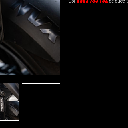
Gọi
để được t