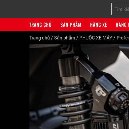
TRANG CHỦ
SẢN PHẨM
HÃNG XE
HÀNG 
Trang chủ
/
Sản phẩm
/
PHUỘC XE MÁY
/
Profe