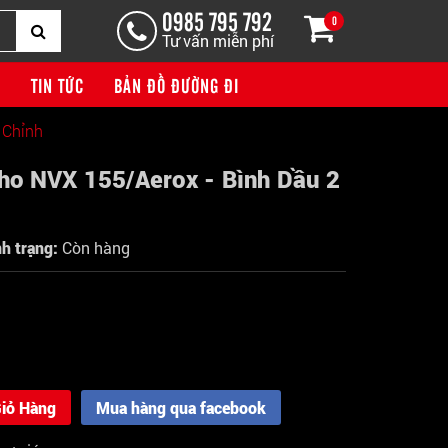
0985 795 792
0
Tư vấn miễn phí
G
TIN TỨC
BẢN ĐỒ ĐƯỜNG ĐI
 Chỉnh
ho NVX 155/Aerox - Bình Dầu 2
nh trạng:
Còn hàng
iỏ Hàng
Mua hàng qua facebook