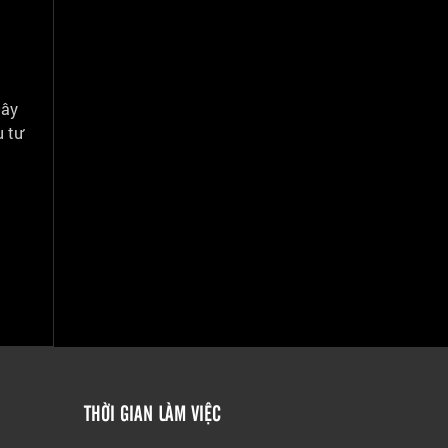
Đây
u tư
THỜI GIAN LÀM VIỆC