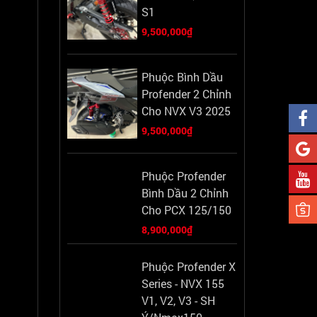
S1
9,500,000₫
Phuộc Bình Dầu
Profender 2 Chỉnh
Cho NVX V3 2025
9,500,000₫
Phuộc Profender
Bình Dầu 2 Chỉnh
Cho PCX 125/150
8,900,000₫
Phuộc Profender X
Series - NVX 155
V1, V2, V3 - SH