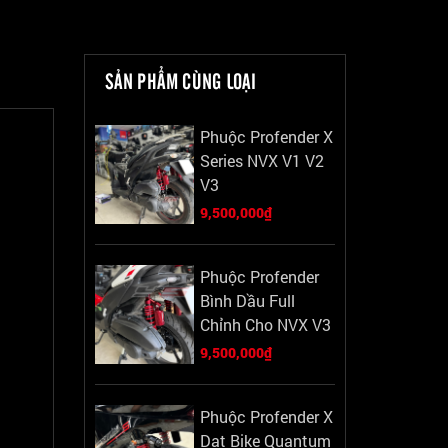
SẢN PHẨM CÙNG LOẠI
Phuộc Profender X
Series NVX V1 V2
V3
9,500,000₫
Phuộc Profender
Bình Dầu Full
Chỉnh Cho NVX V3
9,500,000₫
Phuộc Profender X
Dat Bike Quantum