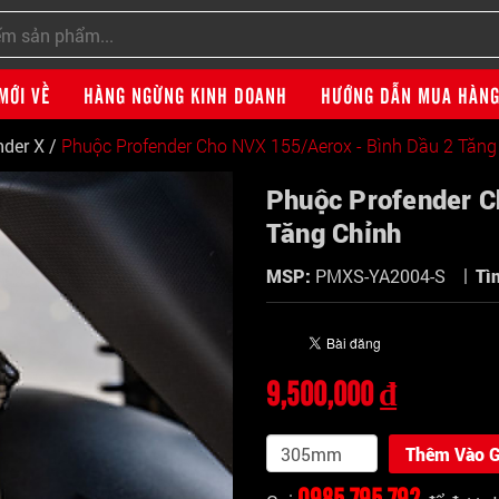
MỚI VỀ
HÀNG NGỪNG KINH DOANH
HƯỚNG DẪN MUA HÀN
nder X
/
Phuộc Profender Cho NVX 155/Aerox - Bình Dầu 2 Tăng
Phuộc Profender C
Tăng Chỉnh
|
MSP:
PMXS-YA2004-S
Tì
9,500,000 ₫
Thêm Vào G
0985 795 792