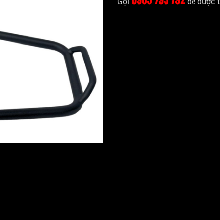
Gọi
để được t