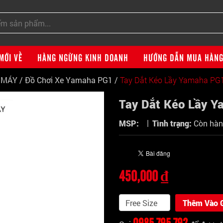
MỚI VỀ
HÀNG NGỪNG KINH DOANH
HƯỚNG DẪN MUA HÀN
E MÁY
/
Đồ Chơi Xe Yamaha PG1
/
Tay Dắt Kéo Lầy Yamaha PG
Tay Dắt Kéo Lầy 
|
MSP:
Tình trạng:
Còn hà
450,000 ₫
Thêm Vào 
0985 795 792