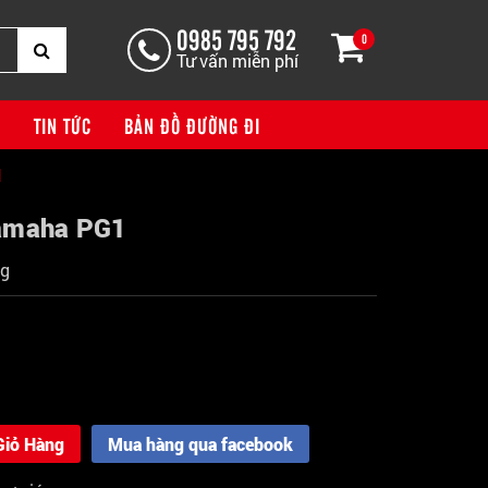
0985 795 792
0
Tư vấn miễn phí
G
TIN TỨC
BẢN ĐỒ ĐƯỜNG ĐI
1
Yamaha PG1
ng
Giỏ Hàng
Mua hàng qua facebook