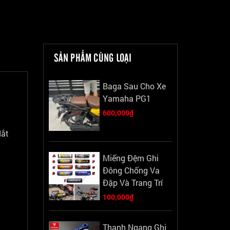
SẢN PHẨM CÙNG LOẠI
Baga Sau Cho Xe
Yamaha PG1
600,000₫
dắt
Miếng Đệm Ghi
Đông Chống Va
Đập Và Trang Trí
100,000₫
Thanh Ngang Ghi