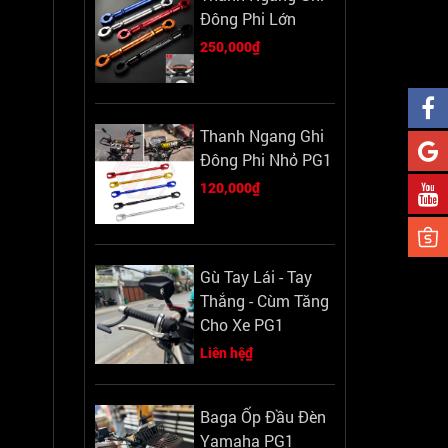
Đông Phi Lớn
250,000₫
Thanh Ngang Ghi
Đông Phi Nhỏ PG1
120,000₫
Gù Tay Lái - Tay
Thắng - Cùm Tăng
Cho Xe PG1
Liên hệ₫
Baga Ốp Đầu Đèn
Yamaha PG1