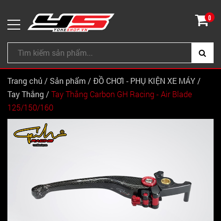
0
Trang chủ
/
Sản phẩm
/
ĐỒ CHƠI - PHỤ KIỆN XE MÁY
/
Tay Thắng
/
Tay Thắng Carbon GH Racing - Air Blade
125/150/160