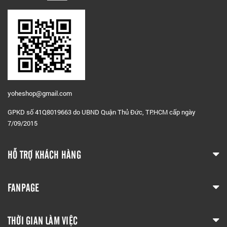
yoheshop@g
mail.com
GPKD số 41Q8019663 do UBND Quận Thủ Đức, TP.HCM cấp ngày
7/09/2015
HỖ TRỢ KHÁCH HÀNG
FANPAGE
THỜI GIAN LÀM VIỆC