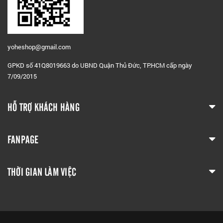
yoheshop@g
mail.com
GPKD số 41Q8019663 do UBND Quận Thủ Đức, TP.HCM cấp ngày
7/09/2015
HỖ TRỢ KHÁCH HÀNG
FANPAGE
THỜI GIAN LÀM VIỆC