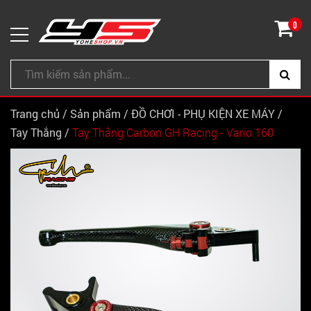
0
Trang chủ
/
Sản phẩm
/
ĐỒ CHƠI - PHỤ KIỆN XE MÁY
/
Tay Thắng
/
Tay Thắng Carbon GH Racing - Vario 160